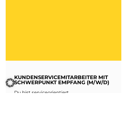
KUNDENSERVICEMITARBEITER MIT
SCHWERPUNKT EMPFANG (M/W/D)
Du bist serviceorientiert,
kommunikationsstark und hast Freude am
Umgang mit Menschen? Dann werde Teil
unseres Teams bei den Stadtwerken
Walldorf!Als erste Anlaufstelle für unsere
Kundinnen