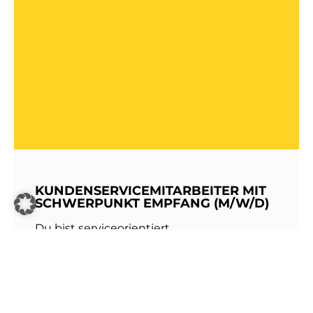
KUNDENSERVICEMITARBEITER MIT
SCHWERPUNKT EMPFANG (M/W/D)
Du bist serviceorientiert,
kommunikationsstark und hast Freude am
Umgang mit Menschen? Dann werde Teil
unseres Teams bei den Stadtwerken
Walldorf!Als erste Anlaufstelle für unsere
Kundinnen