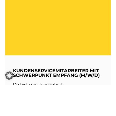
KUNDENSERVICEMITARBEITER MIT
SCHWERPUNKT EMPFANG (M/W/D)
Du bist serviceorientiert,
kommunikationsstark und hast Freude am
Umgang mit Menschen? Dann werde Teil
unseres Teams bei den Stadtwerken
Walldorf!Als erste Anlaufstelle für unsere
Kundinnen