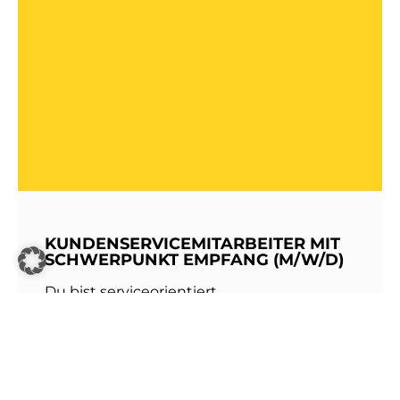
KUNDENSERVICEMITARBEITER MIT
SCHWERPUNKT EMPFANG (M/W/D)
Du bist serviceorientiert,
kommunikationsstark und hast Freude am
Umgang mit Menschen? Dann werde Teil
unseres Teams bei den Stadtwerken
Walldorf!Als erste Anlaufstelle für unsere
Kundinnen