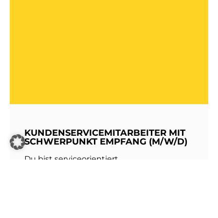
KUNDENSERVICEMITARBEITER MIT
SCHWERPUNKT EMPFANG (M/W/D)
Du bist serviceorientiert,
kommunikationsstark und hast Freude am
Umgang mit Menschen? Dann werde Teil
unseres Teams bei den Stadtwerken
Walldorf!Als erste Anlaufstelle für unsere
Kundinnen