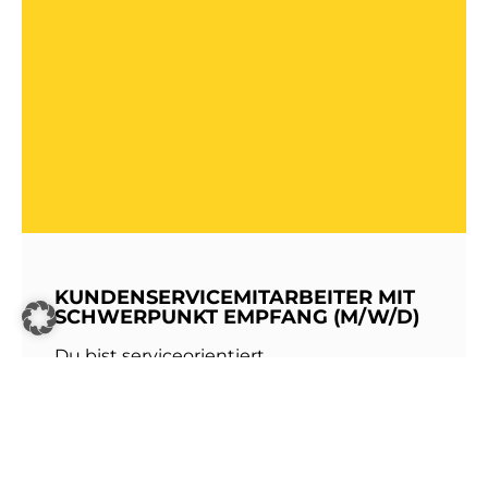
KUNDENSERVICEMITARBEITER MIT
SCHWERPUNKT EMPFANG (M/W/D)
Du bist serviceorientiert,
kommunikationsstark und hast Freude am
Umgang mit Menschen? Dann werde Teil
unseres Teams bei den Stadtwerken
Walldorf!Als erste Anlaufstelle für unsere
Kundinnen