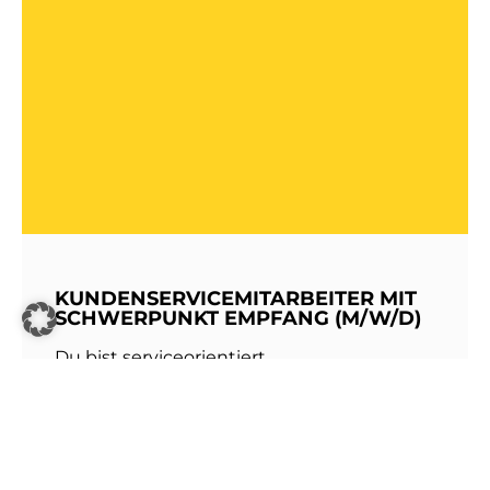
KUNDENSERVICEMITARBEITER MIT
SCHWERPUNKT EMPFANG (M/W/D)
Du bist serviceorientiert,
kommunikationsstark und hast Freude am
Umgang mit Menschen? Dann werde Teil
unseres Teams bei den Stadtwerken
Walldorf!Als erste Anlaufstelle für unsere
Kundinnen