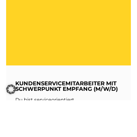
KUNDENSERVICEMITARBEITER MIT
SCHWERPUNKT EMPFANG (M/W/D)
Du bist serviceorientiert,
kommunikationsstark und hast Freude am
Umgang mit Menschen? Dann werde Teil
unseres Teams bei den Stadtwerken
Walldorf!Als erste Anlaufstelle für unsere
Kundinnen