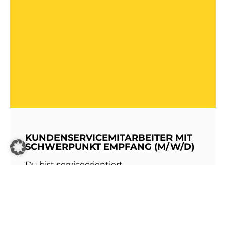
KUNDENSERVICEMITARBEITER MIT
SCHWERPUNKT EMPFANG (M/W/D)
Du bist serviceorientiert,
kommunikationsstark und hast Freude am
Umgang mit Menschen? Dann werde Teil
unseres Teams bei den Stadtwerken
Walldorf!Als erste Anlaufstelle für unsere
Kundinnen