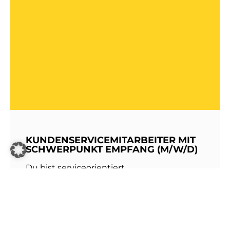
KUNDENSERVICEMITARBEITER MIT
SCHWERPUNKT EMPFANG (M/W/D)
Du bist serviceorientiert,
kommunikationsstark und hast Freude am
Umgang mit Menschen? Dann werde Teil
unseres Teams bei den Stadtwerken
Walldorf!Als erste Anlaufstelle für unsere
Kundinnen