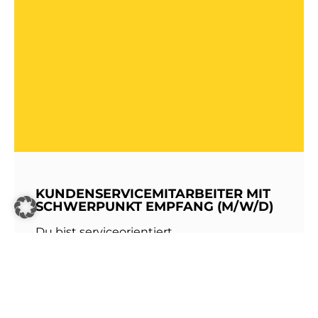
KUNDENSERVICEMITARBEITER MIT
SCHWERPUNKT EMPFANG (M/W/D)
Du bist serviceorientiert,
kommunikationsstark und hast Freude am
Umgang mit Menschen? Dann werde Teil
unseres Teams bei den Stadtwerken
Walldorf!Als erste Anlaufstelle für unsere
Kundinnen