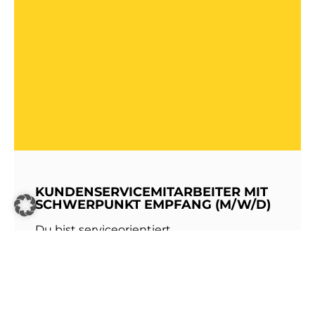
KUNDENSERVICEMITARBEITER MIT
SCHWERPUNKT EMPFANG (M/W/D)
Du bist serviceorientiert,
kommunikationsstark und hast Freude am
Umgang mit Menschen? Dann werde Teil
unseres Teams bei den Stadtwerken
Walldorf!Als erste Anlaufstelle für unsere
Kundinnen