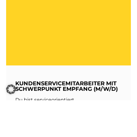
KUNDENSERVICEMITARBEITER MIT
SCHWERPUNKT EMPFANG (M/W/D)
Du bist serviceorientiert,
kommunikationsstark und hast Freude am
Umgang mit Menschen? Dann werde Teil
unseres Teams bei den Stadtwerken
Walldorf!Als erste Anlaufstelle für unsere
Kundinnen