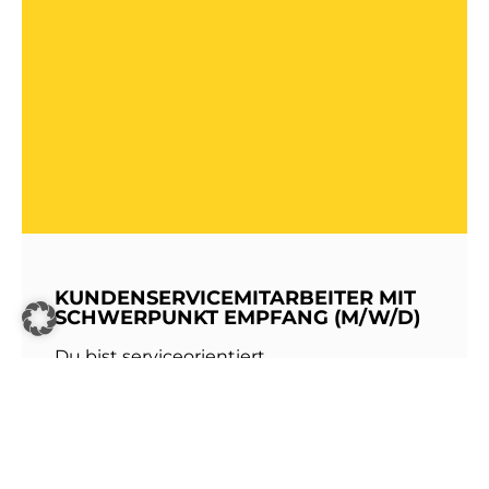
KUNDENSERVICEMITARBEITER MIT
SCHWERPUNKT EMPFANG (M/W/D)
Du bist serviceorientiert,
kommunikationsstark und hast Freude am
Umgang mit Menschen? Dann werde Teil
unseres Teams bei den Stadtwerken
Walldorf!Als erste Anlaufstelle für unsere
Kundinnen