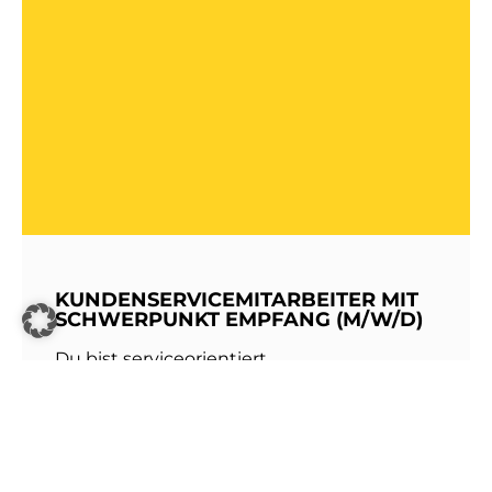
KUNDENSERVICEMITARBEITER MIT
SCHWERPUNKT EMPFANG (M/W/D)
Du bist serviceorientiert,
kommunikationsstark und hast Freude am
Umgang mit Menschen? Dann werde Teil
unseres Teams bei den Stadtwerken
Walldorf!Als erste Anlaufstelle für unsere
Kundinnen