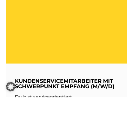
KUNDENSERVICEMITARBEITER MIT
SCHWERPUNKT EMPFANG (M/W/D)
Du bist serviceorientiert,
kommunikationsstark und hast Freude am
Umgang mit Menschen? Dann werde Teil
unseres Teams bei den Stadtwerken
Walldorf!Als erste Anlaufstelle für unsere
Kundinnen