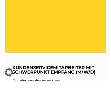
KUNDENSERVICEMITARBEITER MIT
SCHWERPUNKT EMPFANG (M/W/D)
Du bist serviceorientiert,
kommunikationsstark und hast Freude am
Umgang mit Menschen? Dann werde Teil
unseres Teams bei den Stadtwerken
Walldorf!Als erste Anlaufstelle für unsere
Kundinnen