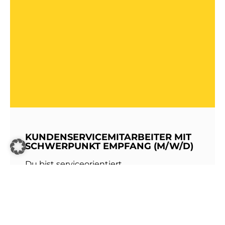
KUNDENSERVICEMITARBEITER MIT
SCHWERPUNKT EMPFANG (M/W/D)
Du bist serviceorientiert,
kommunikationsstark und hast Freude am
Umgang mit Menschen? Dann werde Teil
unseres Teams bei den Stadtwerken
Walldorf!Als erste Anlaufstelle für unsere
Kundinnen