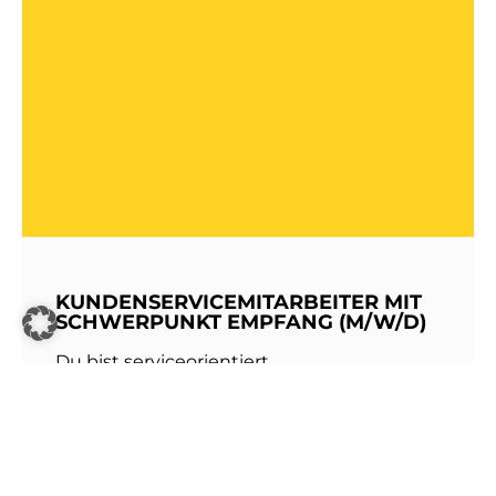
KUNDENSERVICEMITARBEITER MIT
SCHWERPUNKT EMPFANG (M/W/D)
Du bist serviceorientiert,
kommunikationsstark und hast Freude am
Umgang mit Menschen? Dann werde Teil
unseres Teams bei den Stadtwerken
Walldorf!Als erste Anlaufstelle für unsere
Kundinnen