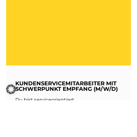
KUNDENSERVICEMITARBEITER MIT
SCHWERPUNKT EMPFANG (M/W/D)
Du bist serviceorientiert,
kommunikationsstark und hast Freude am
Umgang mit Menschen? Dann werde Teil
unseres Teams bei den Stadtwerken
Walldorf!Als erste Anlaufstelle für unsere
Kundinnen