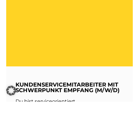
KUNDENSERVICEMITARBEITER MIT
SCHWERPUNKT EMPFANG (M/W/D)
Du bist serviceorientiert,
kommunikationsstark und hast Freude am
Umgang mit Menschen? Dann werde Teil
unseres Teams bei den Stadtwerken
Walldorf!Als erste Anlaufstelle für unsere
Kundinnen