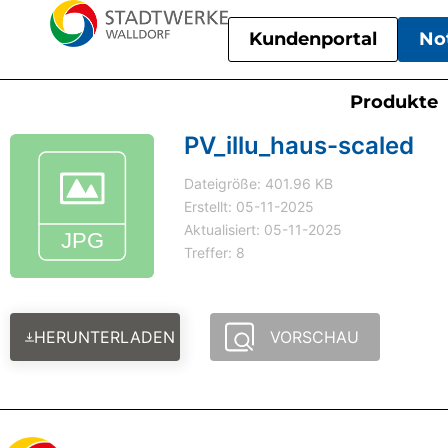
Kundenportal
No
Produkte
PV_illu_haus-scaled
Dateigröße: 401.96 KB
Erstellt: 05-11-2025
Aktualisiert: 05-11-2025
Treffer: 8
HERUNTERLADEN
VORSCHAU