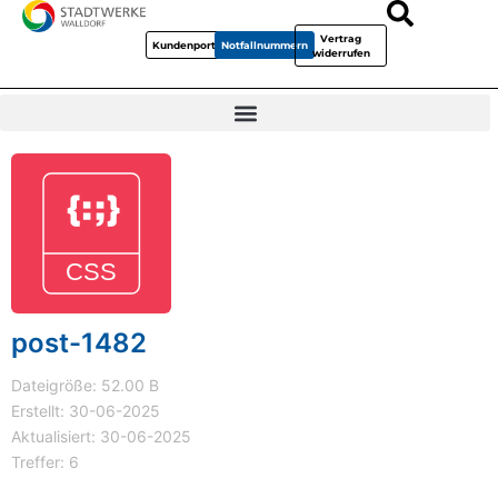
Vertrag
Kundenportal
Notfallnummern
widerrufen
post-1482
Dateigröße: 52.00 B
Erstellt: 30-06-2025
Aktualisiert: 30-06-2025
Treffer: 6