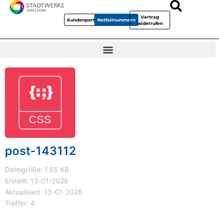
Vertrag
Kundenportal
Notfallnummern
widerrufen
post-143112
Dateigröße: 1.65 KB
Erstellt: 13-01-2026
Aktualisiert: 13-01-2026
Treffer: 4