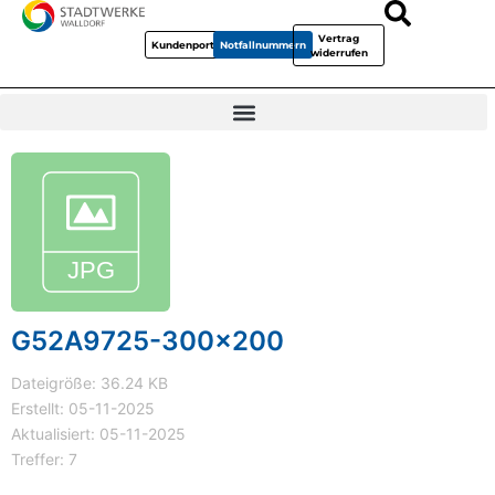
Vertrag
Kundenportal
Notfallnummern
widerrufen
G52A9725-300x200
Dateigröße: 36.24 KB
Erstellt: 05-11-2025
Aktualisiert: 05-11-2025
Treffer: 7