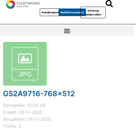
Vertrag
Kundenportal
Notfallnummern
widerrufen
G52A9716-768x512
Dateigröße: 97.05 KB
Erstellt: 05-11-2025
Aktualisiert: 05-11-2025
Treffer: 5