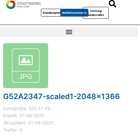
Vertrag
Kundenportal
Notfallnummern
widerrufen
G52A2347-scaled1-2048x1366
Dateigröße: 350.57 KB
Erstellt: 01-08-2025
Aktualisiert: 01-08-2025
Treffer: 8