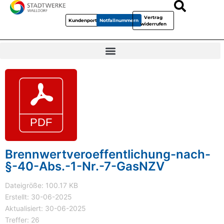
Vertrag
Kundenportal
Notfallnummern
widerrufen
Brennwertveroeffentlichung-nach-
§-40-Abs.-1-Nr.-7-GasNZV
Dateigröße: 100.17 KB
Erstellt: 30-06-2025
Aktualisiert: 30-06-2025
Treffer: 26