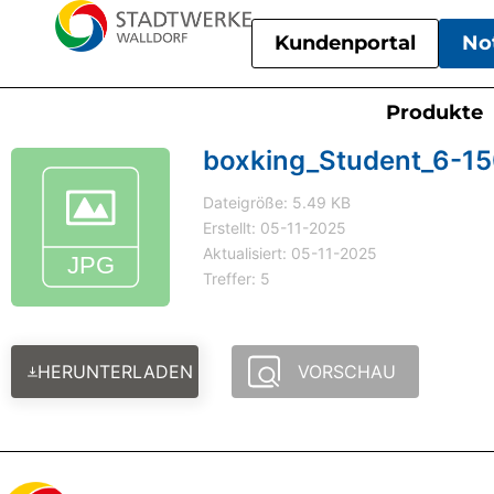
Kundenportal
No
Produkte
boxking_Student_6-1
Dateigröße: 5.49 KB
Erstellt: 05-11-2025
Aktualisiert: 05-11-2025
Treffer: 5
HERUNTERLADEN
VORSCHAU