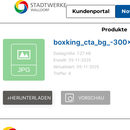
Kundenportal
No
Produkte
boxking_cta_bg_-300
Dateigröße: 7.27 KB
Erstellt: 05-11-2025
Aktualisiert: 05-11-2025
Treffer: 6
HERUNTERLADEN
VORSCHAU