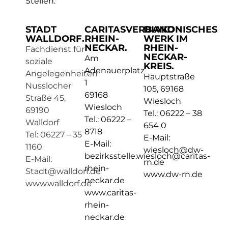
Stellen:
STADT
CARITASVERBAND
DIAKONISCHES
WALLDORF.
RHEIN-
WERK IM
NECKAR.
RHEIN-
Fachdienst für
NECKAR-
Am
soziale
KREIS.
Adenauerplatz
Angelegenheiten
Hauptstraße
1
Nusslocher
105, 69168
69168
Straße 45,
Wiesloch
Wiesloch
69190
Tel.: 06222 – 38
Tel.: 06222 –
Walldorf
654 0
8718
Tel: 06227 – 35
E-Mail:
E-Mail:
1160
wiesloch@dw-
bezirksstelle.wiesloch@caritas-
E-Mail:
rn.de
rhein-
Stadt@walldorf.de
www.dw-rn.de
neckar.de
www.walldorf.de
www.caritas-
rhein-
neckar.de