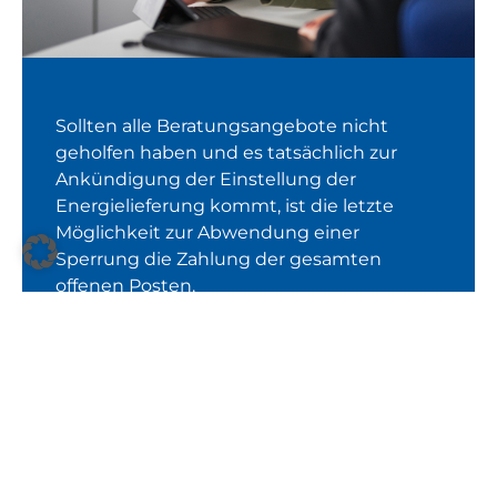
Sollten alle Beratungsangebote nicht
geholfen haben und es tatsächlich zur
Ankündigung der Einstellung der
Energielieferung kommt, ist die letzte
Möglichkeit zur Abwendung einer
Sperrung die Zahlung der gesamten
offenen Posten.
Handelt es sich um eine Belieferung
innerhalb der Grundversorgung gem. § 36
Energiewirtschaftsgesetz, ist alternativ
auch der Abschluss einer
Abwendungsvereinbarung möglich.
Die Vereinbarung stellen wir Ihnen hier als