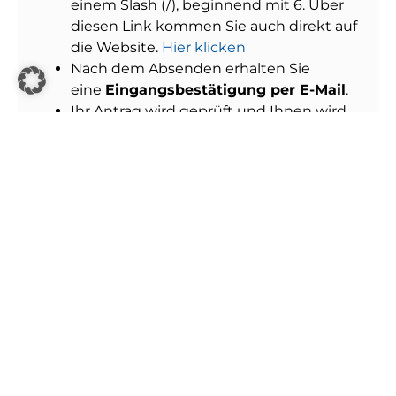
einem Slash (/), beginnend mit 6. Über
diesen Link kommen Sie auch direkt auf
die Website.
Hier klicken
Nach dem Absenden erhalten Sie
eine
Eingangsbestätigung per E-Mail
.
Ihr Antrag wird geprüft und Ihnen wird
die
Bestätigung Ihres Tarifwechsels
sowie alle weiteren Informationen
per
E-Mail gesendet.
Bitte beachten Sie:
Das Angebot gilt ausschließlich
für
bestehende Strom- oder Gaskunden bei
den Stadtwerken Walldorf
. Für den Wechsel
benötigen Sie Ihre
Vertragskontonummer
.
Bei Fragen stehen wir Ihnen gerne zur
Verfügung.
Ihre Stadtwerke Walldorf GmbH & Co. KG