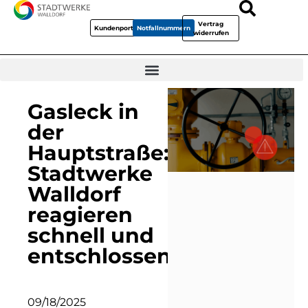
Vertrag
Kundenportal
Notfallnummern
widerrufen
Gasleck in
der
Hauptstraße:
Stadtwerke
Walldorf
reagieren
schnell und
entschlossen
09/18/2025