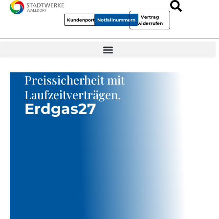
Vertrag
Kundenportal
Notfallnummern
widerrufen
Preissicherheit mit
Laufzeitverträgen.
Erdgas27